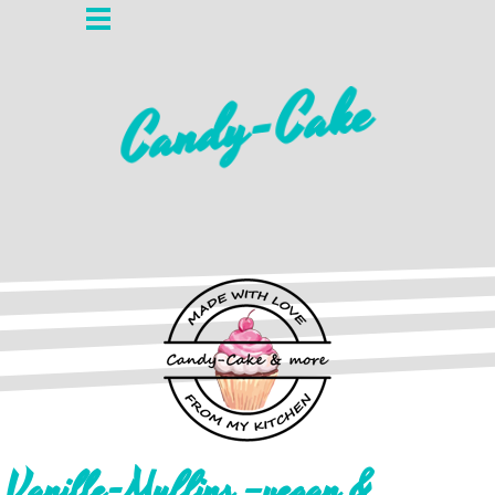
Candy-Cake
Vanille-Muffins –vegan &