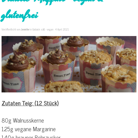
glutenfrei
Veröffentlicht von
Jennifer
in
Gebäck süß - vegan
· 4 April 2021
Zutaten Teig: (12 Stück)
80g Walnusskerne
125g vegane Margarine
140g brauner Rohrzucker